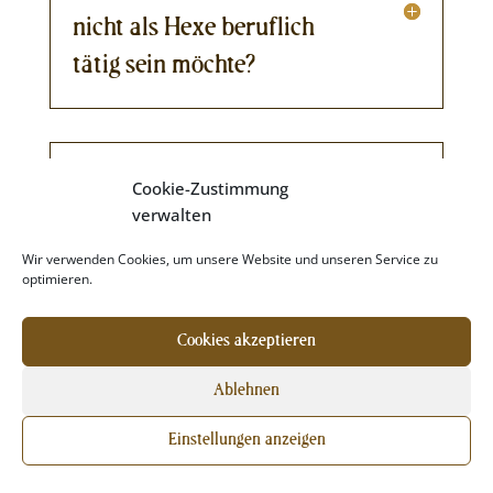
nicht als Hexe beruflich
tätig sein möchte?
Wie viel Zeit wird die
Cookie-Zustimmung
verwalten
Ausbildung in Anspruch
nehmen?
Wir verwenden Cookies, um unsere Website und unseren Service zu
optimieren.
Cookies akzeptieren
Versprichst du mir, dass ich
Ablehnen
nach der Ausbildung Magie
Einstellungen anzeigen
beherrsche?