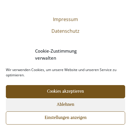
Impressum
Datenschutz
Cookie-Zustimmung
verwalten
Wir verwenden Cookies, um unsere Website und unseren Service zu
optimieren.
Hinweis: Abbuchung erfolgt durch
Digistore24.
Cookies akzeptieren
Ablehnen
Einstellungen anzeigen