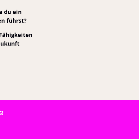
e du ein
en führst?
Fähigkeiten
Zukunft
5!