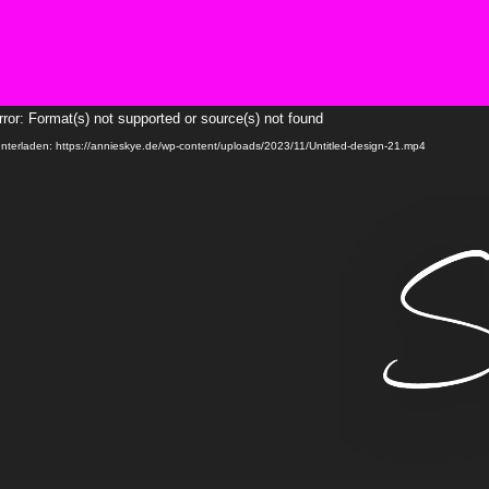
Video-
ror: Format(s) not supported or source(s) not found
Player
unterladen: https://annieskye.de/wp-content/uploads/2023/11/Untitled-design-21.mp4