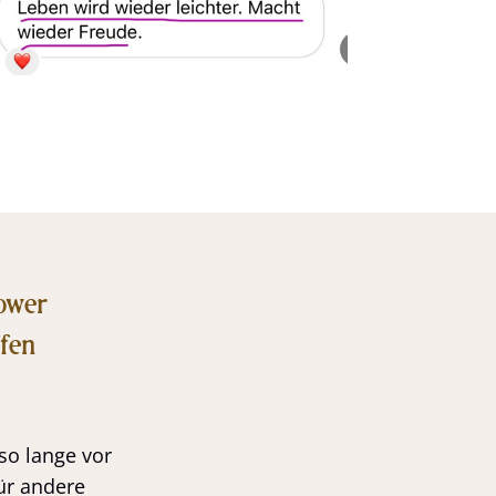
Power
fen
so lange vor
ür andere