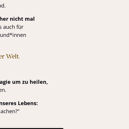
nd.
her nicht mal
s auch für
reund*innen
r Welt.
agie um zu heilen,
en.
unseres Lebens:
machen?“