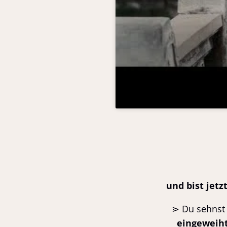
und bist jetz
⋗
Du sehnst
eingeweih