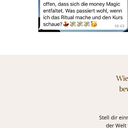
Wie 
be
Stell dir ei
der Welt