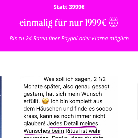
Statt
3999€
einmalig für nur 1999€ 🤯
Bis zu 24 Raten über Paypal oder Klarna möglich