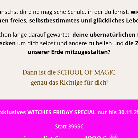
nschst dir eine magische Schule, in der du lernst,
wi
n freies, selbstbestimmtes und glückliches Leb
chon lange darauf gewartet,
deine übernatürlichen 
ecken
um dich selbst und andere zu heilen und
die 
unserer Erde mitzugestalten?
Dann ist die SCHOOL OF MAGIC
genau das Richtige für dich!
xklusives WITCHES FRIDAY SPECIAL nur bis 30.11.2
Statt
3999€