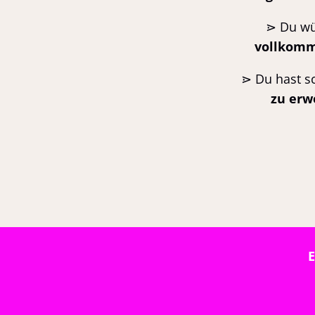
⋗
Du wü
vollkomme
⋗
Du hast s
zu erw
E